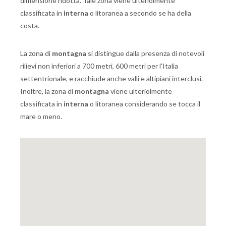
dimensione ridotta. Tale zona viene ulteriolmente
classificata in
interna
o litoranea a secondo se ha della
costa.
La zona di
montagna
si distingue dalla presenza di notevoli
rilievi non inferiori a 700 metri, 600 metri per l'Italia
settentrionale, e racchiude anche valli e altipiani interclusi.
Inoltre, la zona di
montagna
viene ulteriolmente
classificata in
interna
o litoranea considerando se tocca il
mare o meno.