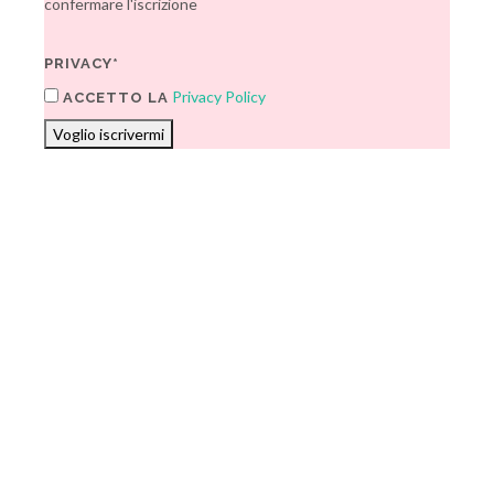
confermare l'iscrizione
PRIVACY*
Privacy Policy
ACCETTO LA
Voglio iscrivermi