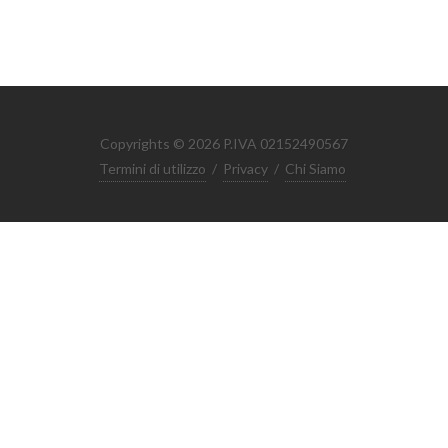
Copyrights © 2026 P.IVA 02152490567
Termini di utilizzo
/
Privacy
/
Chi Siamo