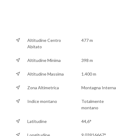
Altitudine Centro
477 m
Abitato
Altitudine Minima
398 m
Altitudine Massima
1.400 m
Zona Altimetrica
Montagna Interna
Indice montano
Totalmente
montano
Latitudine
44,6°
Longitudine
9,03916667°