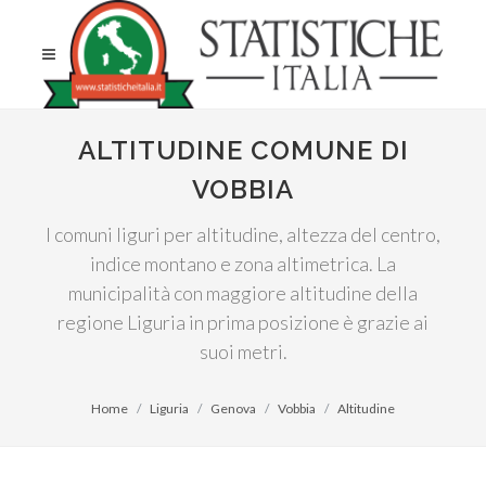
ALTITUDINE COMUNE DI
VOBBIA
I comuni liguri per altitudine, altezza del centro,
indice montano e zona altimetrica. La
municipalità con maggiore altitudine della
regione Liguria in prima posizione è grazie ai
suoi metri.
Home
Liguria
Genova
Vobbia
Altitudine