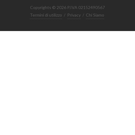
Copyrights © 2026 P.IVA 02152490567
Termini di utilizzo
/
Privacy
/
Chi Siamo