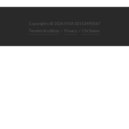
Copyrights © 2026 P.IVA 02152490567
Termini di utilizzo
/
Privacy
/
Chi Siamo