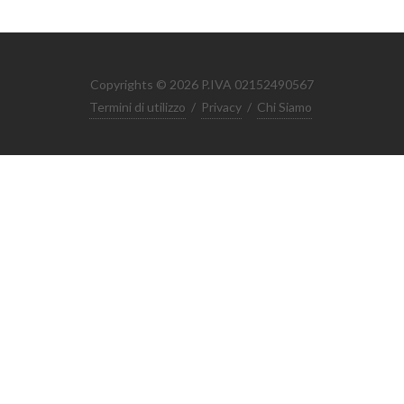
Copyrights © 2026 P.IVA 02152490567
Termini di utilizzo
/
Privacy
/
Chi Siamo