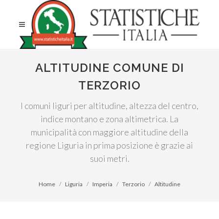
ALTITUDINE COMUNE DI
TERZORIO
I comuni liguri per altitudine, altezza del centro,
indice montano e zona altimetrica. La
municipalità con maggiore altitudine della
regione Liguria in prima posizione è grazie ai
suoi metri.
Home
Liguria
Imperia
Terzorio
Altitudine