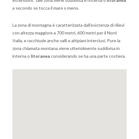
estensioni. Tale zona viene suddivisa in interna o
litoranea
a secondo se tocca il mare o meno.
La zona di montagna è caratterizzata dall'esistenza di rilievi
con altezza maggiore a 700 metri, 600 metri per il Nord
Italia, e racchiude anche valli e altipiani interclusi. Pure la
zona chiamata montana viene ulteriolmente suddivisa in
interna o
litoranea
considerando se ha una parte costiera.