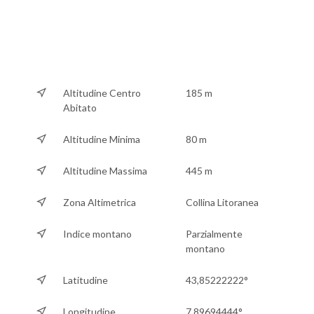
Altitudine Centro
185 m
Abitato
Altitudine Minima
80 m
Altitudine Massima
445 m
Zona Altimetrica
Collina Litoranea
Indice montano
Parzialmente
montano
Latitudine
43,85222222°
Longitudine
7,89694444°