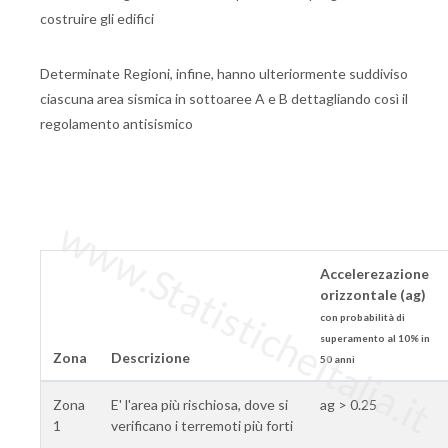
costruire gli edifici
Determinate Regioni, infine, hanno ulteriormente suddiviso
ciascuna area sismica in sottoaree A e B dettagliando così il
regolamento antisismico
www.StatisticheItalia.it
Accelerezazione
orizzontale (ag)
con probabilità di
superamento al 10% in
Zona
Descrizione
50 anni
Zona
E' l'area più rischiosa, dove si
ag > 0.25
1
verificano i terremoti più forti