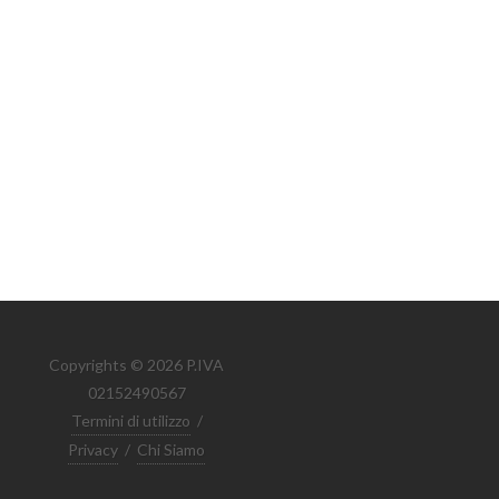
Copyrights © 2026 P.IVA
02152490567
Termini di utilizzo
/
Privacy
/
Chi Siamo