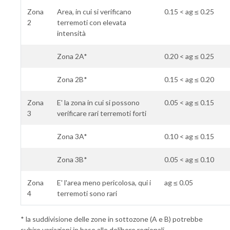
Zona
Area, in cui si verificano
0.15 < ag ≤ 0.25
2
terremoti con elevata
intensità
Zona 2A*
0.20 < ag ≤ 0.25
Zona 2B*
0.15 < ag ≤ 0.20
Zona
E' la zona in cui si possono
0.05 < ag ≤ 0.15
3
verificare rari terremoti forti
Zona 3A*
0.10 < ag ≤ 0.15
Zona 3B*
0.05 < ag ≤ 0.10
Zona
E' l'area meno pericolosa, qui i
ag ≤ 0.05
4
terremoti sono rari
* la suddivisione delle zone in sottozone (A e B) potrebbe
subire variazioni in base alle delibere regionali