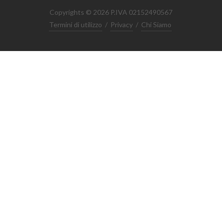
Copyrights © 2026 P.IVA 02152490567
Termini di utilizzo
/
Privacy
/
Chi Siamo