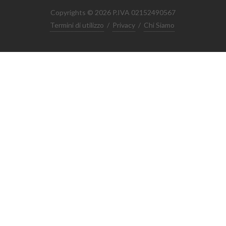
Copyrights © 2026 P.IVA 02152490567
Termini di utilizzo
/
Privacy
/
Chi Siamo