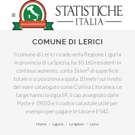
COMUNE DI LERICI
Il comune di Lerici ricade nella Regione Liguria
in provincia di La Spezia, ha 10.160 residenti in
2
continuo aumento, conta 16 km
di superficie
totale e si posiziona a quota 10 metri sul livello
del mare catalogato come Collina Litoranea. Le
targe hanno la sigla SP, il cap assegnato dalle
Poste è 19032 e il codice catastale utile per
esempio per pagare le tasse è E542.
Home
Liguria
La Spezia
Lerici