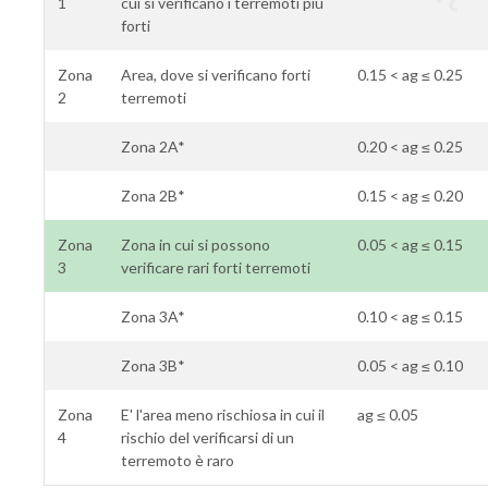
1
cui si verificano i terremoti più
forti
Zona
Area, dove si verificano forti
0.15 < ag ≤ 0.25
2
terremoti
Zona 2A*
0.20 < ag ≤ 0.25
Zona 2B*
0.15 < ag ≤ 0.20
Zona
Zona in cui si possono
0.05 < ag ≤ 0.15
3
verificare rari forti terremoti
Zona 3A*
0.10 < ag ≤ 0.15
Zona 3B*
0.05 < ag ≤ 0.10
Zona
E' l'area meno rischiosa in cui il
ag ≤ 0.05
4
rischio del verificarsi di un
terremoto è raro