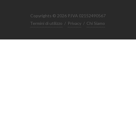
Copyrights © 2026 P.IVA 02152490567
Termini di utilizzo
/
Privacy
/
Chi Siamo