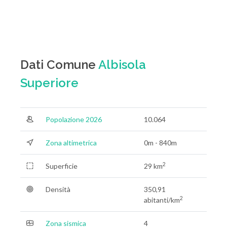
Dati Comune
Albisola
Superiore
Popolazione 2026
10.064
Zona altimetrica
0m - 840m
2
Superficie
29 km
Densità
350,91
2
abitanti/km
Zona sismica
4