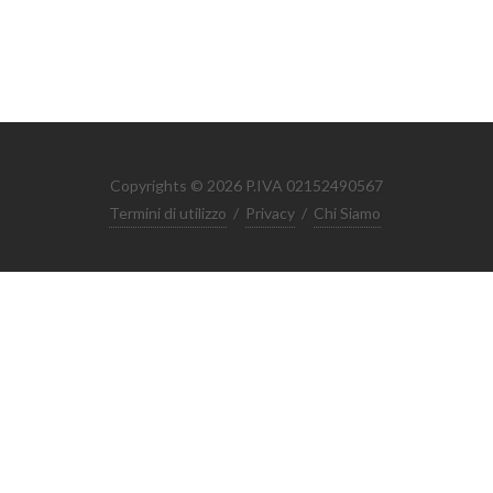
Copyrights © 2026 P.IVA 02152490567
Termini di utilizzo
/
Privacy
/
Chi Siamo