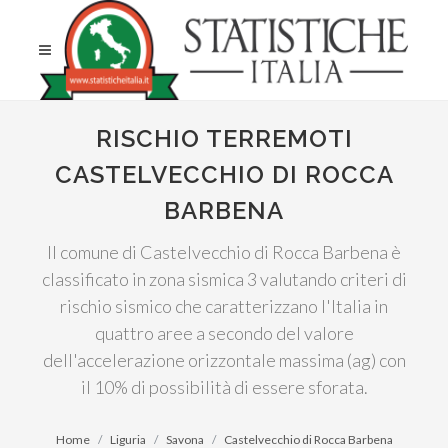
RISCHIO TERREMOTI
CASTELVECCHIO DI ROCCA
BARBENA
Il comune di Castelvecchio di Rocca Barbena è
classificato in zona sismica 3 valutando criteri di
rischio sismico che caratterizzano l'Italia in
quattro aree a secondo del valore
dell'accelerazione orizzontale massima (ag) con
il 10% di possibilità di essere sforata.
Home
Liguria
Savona
Castelvecchio di Rocca Barbena