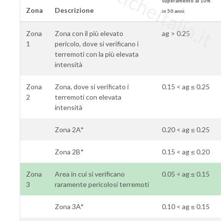
superamento al 10%
Zona
Descrizione
in 50 anni
Zona
Zona con il più elevato
ag > 0.25
1
pericolo, dove si verificano i
terremoti con la più elevata
intensità
Zona
Zona, dove si verificato i
0.15 < ag ≤ 0.25
2
terremoti con elevata
intensità
Zona 2A*
0.20 < ag ≤ 0.25
Zona 2B*
0.15 < ag ≤ 0.20
Zona
Area in cui si verificano
0.05 < ag ≤ 0.15
3
raramente pericolosi terremoti
Zona 3A*
0.10 < ag ≤ 0.15