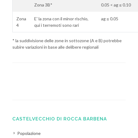
Zona 3B*
0.05 < ag ≤ 0.10
Zona
E' la zona con il minor rischio,
ag ≤ 0.05
4
qui i terremoti sono rari
* la suddivisione delle zone in sottozone (A e B) potrebbe
subire variazioni in base alle delibere regionali
CASTELVECCHIO DI ROCCA BARBENA
Popolazione