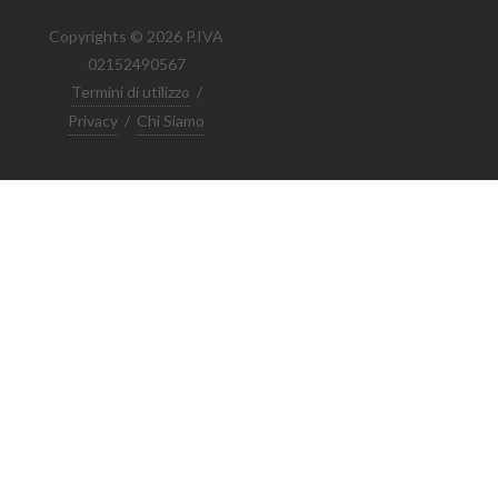
Copyrights © 2026 P.IVA
02152490567
Termini di utilizzo
/
Privacy
/
Chi Siamo