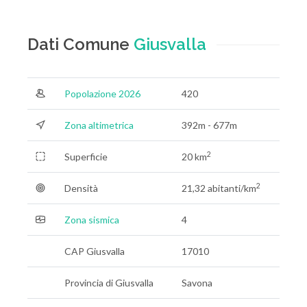
Dati Comune
Giusvalla
Popolazione 2026
420
Zona altimetrica
392m - 677m
2
Superficie
20 km
2
Densità
21,32 abitanti/km
Zona sismica
4
CAP Giusvalla
17010
Provincia di Giusvalla
Savona