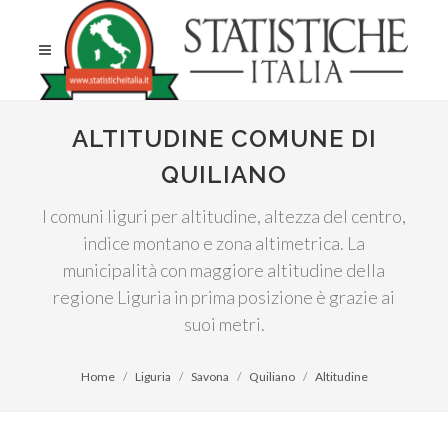
ALTITUDINE COMUNE DI
QUILIANO
I comuni liguri per altitudine, altezza del centro,
indice montano e zona altimetrica. La
municipalità con maggiore altitudine della
regione Liguria in prima posizione è grazie ai
suoi metri.
Home
Liguria
Savona
Quiliano
Altitudine