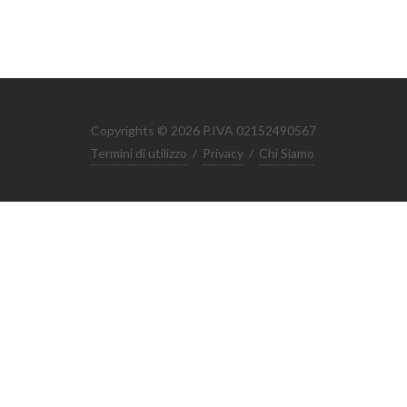
Copyrights © 2026 P.IVA 02152490567
Termini di utilizzo
/
Privacy
/
Chi Siamo