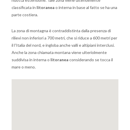
ridotta estensione. Tale zona viene ulteriolmente
classificata in
litoranea
o interna in base al fatto se ha una
parte costiera.
La zona di montagna è contraddistinta dalla presenza di
rilievi non inferiori a 700 metri, che si riduce a 600 metri per
il l'Italia del nord, e ingloba anche valli e altipiani interclusi.
Anche la zona chiamata montana viene ulteriolmente
suddivisa in interna o
litoranea
considerando se tocca il
mare o meno.