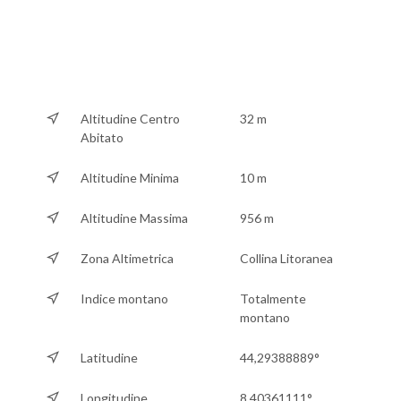
Altitudine Centro
32 m
Abitato
Altitudine Minima
10 m
Altitudine Massima
956 m
Zona Altimetrica
Collina Litoranea
Indice montano
Totalmente
montano
Latitudine
44,29388889°
Longitudine
8,40361111°