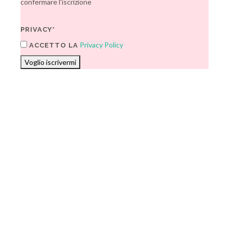
confermare l'iscrizione
PRIVACY*
Privacy Policy
ACCETTO LA
Voglio iscrivermi