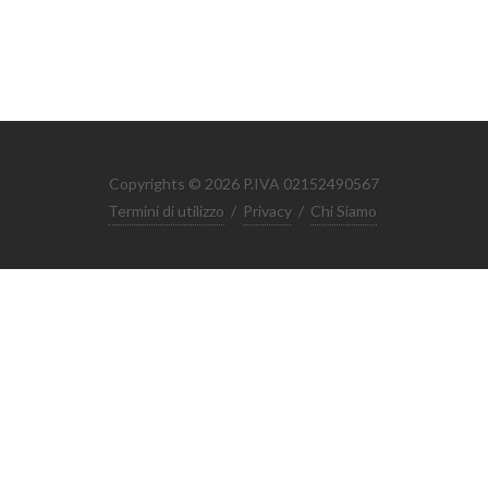
Copyrights © 2026 P.IVA 02152490567
Termini di utilizzo
/
Privacy
/
Chi Siamo