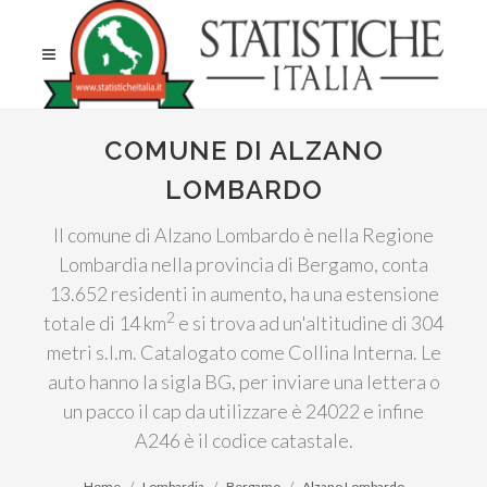
COMUNE DI ALZANO
LOMBARDO
Il comune di Alzano Lombardo è nella Regione
Lombardia nella provincia di Bergamo, conta
13.652 residenti in aumento, ha una estensione
2
totale di 14 km
e si trova ad un'altitudine di 304
metri s.l.m. Catalogato come Collina Interna. Le
auto hanno la sigla BG, per inviare una lettera o
un pacco il cap da utilizzare è 24022 e infine
A246 è il codice catastale.
Home
Lombardia
Bergamo
Alzano Lombardo