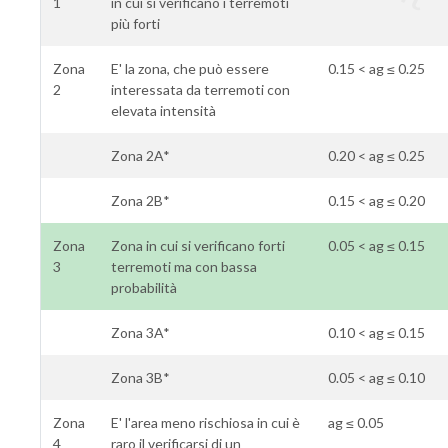
1
in cui si verificano i terremoti
più forti
Zona
E' la zona, che può essere
0.15 < ag ≤ 0.25
2
interessata da terremoti con
elevata intensità
Zona 2A*
0.20 < ag ≤ 0.25
Zona 2B*
0.15 < ag ≤ 0.20
Zona
Zona in cui si verificano forti
0.05 < ag ≤ 0.15
3
terremoti ma con bassa
probabilità
Zona 3A*
0.10 < ag ≤ 0.15
Zona 3B*
0.05 < ag ≤ 0.10
Zona
E' l'area meno rischiosa in cui è
ag ≤ 0.05
4
raro il verificarsi di un