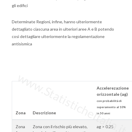
gli edifici
Determinate Regioni, infine, hanno ulteriormente
dettagliato ciascuna area in ulteriori aree A e B potendo
così dettagliare ulteriormente la regolamentazione
antisismica
www.StatisticheItalia.it
Accelerezazione
orizzontale (ag)
con probabilità di
superamento al 10%
Zona
Descrizione
in 50 anni
Zona
Zona con il rischio più elevato,
ag > 0.25