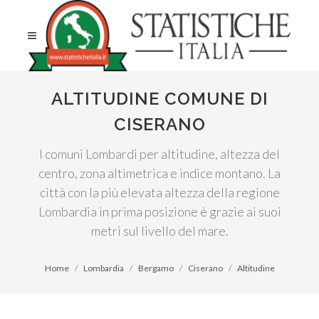
ALTITUDINE COMUNE DI
CISERANO
I comuni Lombardi per altitudine, altezza del
centro, zona altimetrica e indice montano. La
città con la più elevata altezza della regione
Lombardia in prima posizione è grazie ai suoi
metri sul livello del mare.
Home
Lombardia
Bergamo
Ciserano
Altitudine