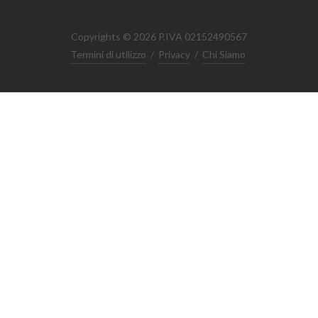
Copyrights © 2026 P.IVA 02152490567
Termini di utilizzo
/
Privacy
/
Chi Siamo