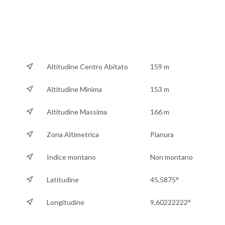
Altitudine Centro Abitato
159 m
Altitudine Minima
153 m
Altitudine Massima
166 m
Zona Altimetrica
Pianura
Indice montano
Non montano
Latitudine
45,5875°
Longitudine
9,60222222°