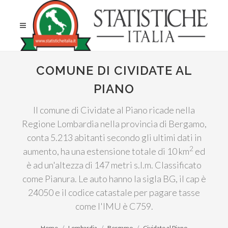
COMUNE DI CIVIDATE AL
PIANO
Il comune di Cividate al Piano ricade nella
Regione Lombardia nella provincia di Bergamo,
conta 5.213 abitanti secondo gli ultimi dati in
2
aumento, ha una estensione totale di 10 km
ed
è ad un'altezza di 147 metri s.l.m. Classificato
come Pianura. Le auto hanno la sigla BG, il cap è
24050 e il codice catastale per pagare tasse
come l'IMU è C759.
Home
Lombardia
Bergamo
Cividate al Piano