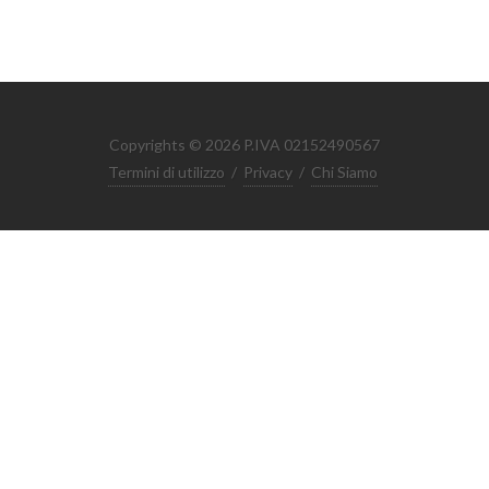
Copyrights © 2026 P.IVA 02152490567
Termini di utilizzo
/
Privacy
/
Chi Siamo