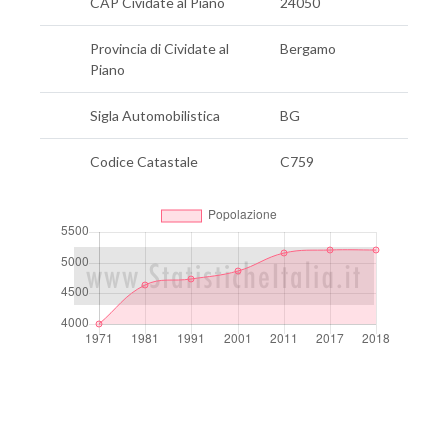
CAP Cividate al Piano
24050
Provincia di Cividate al
Bergamo
Piano
Sigla Automobilistica
BG
Codice Catastale
C759