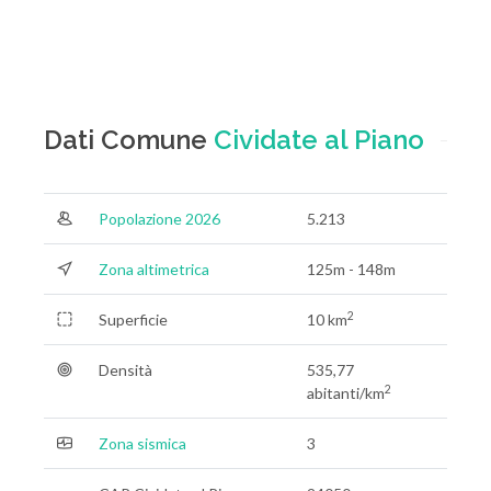
Dati Comune
Cividate al Piano
Popolazione 2026
5.213
Zona altimetrica
125m - 148m
2
Superficie
10 km
Densità
535,77
2
abitanti/km
Zona sismica
3