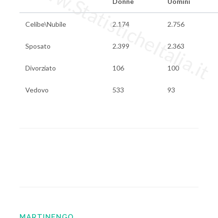
www.StatisticheItalia.it
Donne
Uomini
Celibe\Nubile
2.174
2.756
Sposato
2.399
2.363
Divorziato
106
100
Vedovo
533
93
MARTINENGO