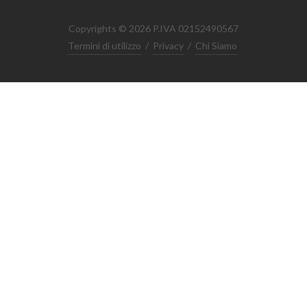
Copyrights © 2026 P.IVA 02152490567
Termini di utilizzo
/
Privacy
/
Chi Siamo