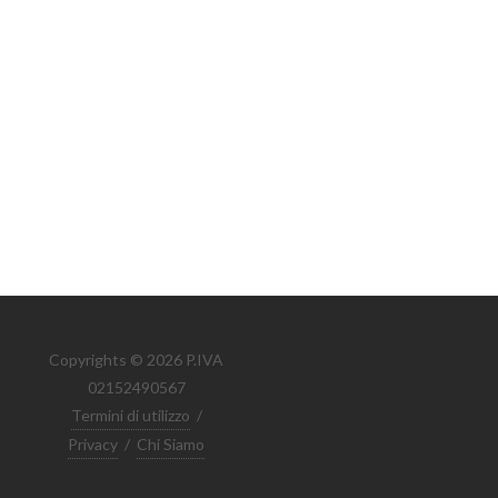
Copyrights © 2026 P.IVA
02152490567
Termini di utilizzo
/
Privacy
/
Chi Siamo