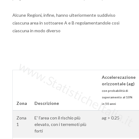
Alcune Regioni, infine, hanno ulteriormente suddiviso
ciascuna area in sottoaree A e B regolamentandole così
ciascuna in modo diverso
www.StatisticheItalia.it
Accelerezazione
orizzontale (ag)
con probabilità di
superamento al 10%
Zona
Descrizione
in 50 anni
Zona
E' l'area con il rischio più
ag > 0.25
1
elevato, con i terremoti più
forti