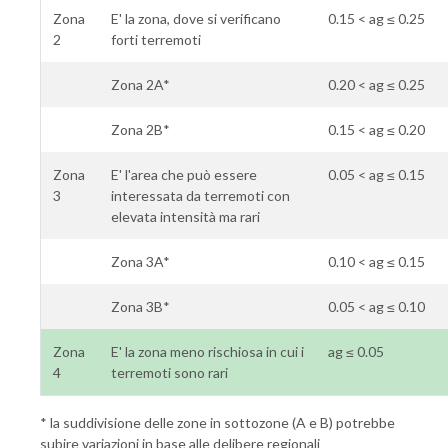
Zona
E' la zona, dove si verificano
0.15 < ag ≤ 0.25
2
forti terremoti
Zona 2A*
0.20 < ag ≤ 0.25
Zona 2B*
0.15 < ag ≤ 0.20
Zona
E' l'area che può essere
0.05 < ag ≤ 0.15
3
interessata da terremoti con
elevata intensità ma rari
Zona 3A*
0.10 < ag ≤ 0.15
Zona 3B*
0.05 < ag ≤ 0.10
Zona
E' la zona meno rischiosa in cui i
ag ≤ 0.05
4
terremoti sono rari
* la suddivisione delle zone in sottozone (A e B) potrebbe
subire variazioni in base alle delibere regionali