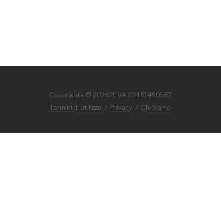
Copyrights © 2026 P.IVA 02152490567
Termini di utilizzo
/
Privacy
/
Chi Siamo