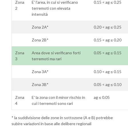
Zona
E' l'area, in cui si verificano
0.15 < ag ≤ 0.25
2
terremoti con elevata
intensità
Zona 2A*
0.20 < ag ≤ 0.25
Zona 2B*
0.15 < ag ≤ 0.20
Zona
Area dove si verificano forti
0.05 < ag ≤ 0.15
3
terremoti ma rari
Zona 3A*
0.10 < ag ≤ 0.15
Zona 3B*
0.05 < ag ≤ 0.10
Zona
E' la zona con il minor rischio in
ag ≤ 0.05
4
cui i terremoti sono rari
* la suddivisione delle zone in sottozone (A e B) potrebbe
subire variazioni in base alle delibere regionali