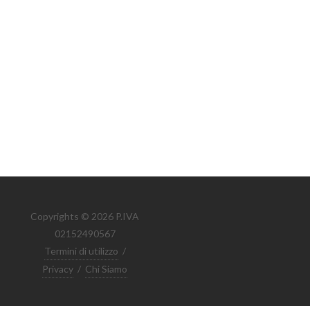
Copyrights © 2026 P.IVA
02152490567
Termini di utilizzo
/
Privacy
/
Chi Siamo