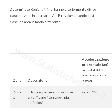
Determinate Regioni, infine, hanno ulteriormente diviso
ciascuna zona in sottoaree A e B regolamentando così
ciascuna area in modo differente
www.StatisticheItalia.it
Accelerezazione
orizzontale (ag)
con probabilità di
superamento al 10%
Zona
Descrizione
in 50 anni
Zona
E' la zona più pericolosa, dove
ag > 0.25
1
si verificano i terremoti più
pericolosi