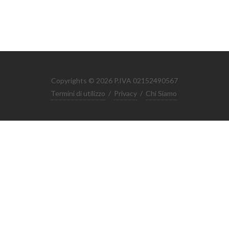
Copyrights © 2026 P.IVA 02152490567
Termini di utilizzo
/
Privacy
/
Chi Siamo