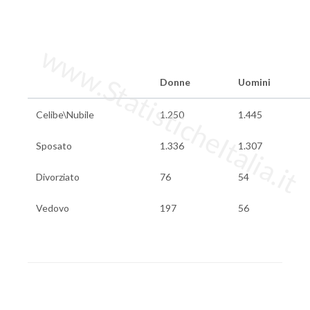
www.StatisticheItalia.it
Donne
Uomini
Celibe\Nubile
1.250
1.445
Sposato
1.336
1.307
Divorziato
76
54
Vedovo
197
56