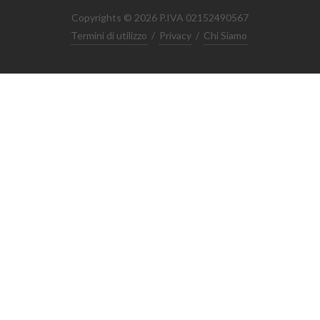
Copyrights © 2026 P.IVA 02152490567
Termini di utilizzo
/
Privacy
/
Chi Siamo