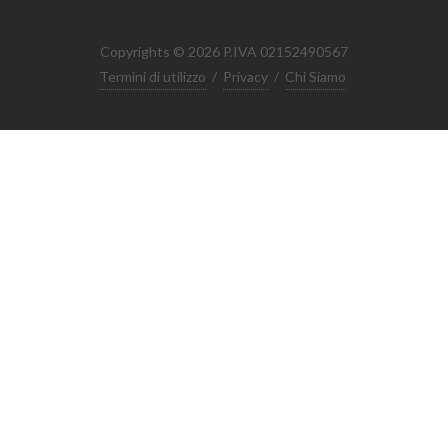
Copyrights © 2026 P.IVA 02152490567
Termini di utilizzo
/
Privacy
/
Chi Siamo