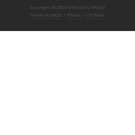
Copyrights © 2026 P.IVA 02152490567
Termini di utilizzo
/
Privacy
/
Chi Siamo