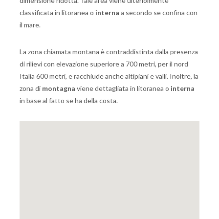
dimensione ridotta. Tale area viene ulteriolmente
classificata in litoranea o
interna
a secondo se confina con
il mare.
La zona chiamata montana è contraddistinta dalla presenza
di rilievi con elevazione superiore a 700 metri, per il nord
Italia 600 metri, e racchiude anche altipiani e valli. Inoltre, la
zona di
montagna
viene dettagliata in litoranea o
interna
in base al fatto se ha della costa.