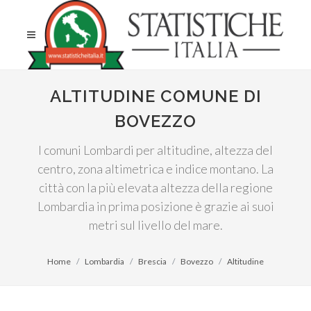
ALTITUDINE COMUNE DI
BOVEZZO
I comuni Lombardi per altitudine, altezza del
centro, zona altimetrica e indice montano. La
città con la più elevata altezza della regione
Lombardia in prima posizione è grazie ai suoi
metri sul livello del mare.
Home
Lombardia
Brescia
Bovezzo
Altitudine