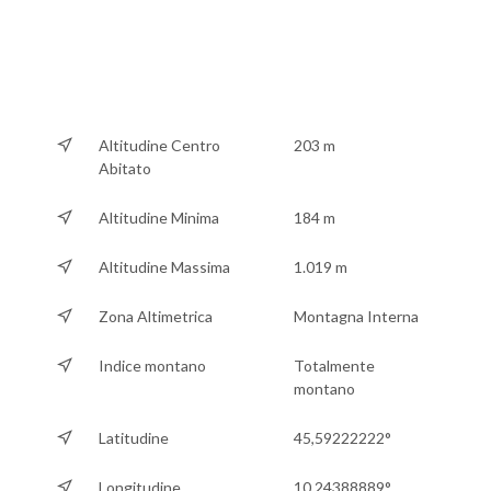
Altitudine Centro
203 m
Abitato
Altitudine Minima
184 m
Altitudine Massima
1.019 m
Zona Altimetrica
Montagna Interna
Indice montano
Totalmente
montano
Latitudine
45,59222222°
Longitudine
10,24388889°