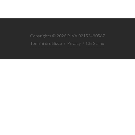
Copyrights © 2026 P.IVA 02152490567
Termini di utilizzo
/
Privacy
/
Chi Siamo