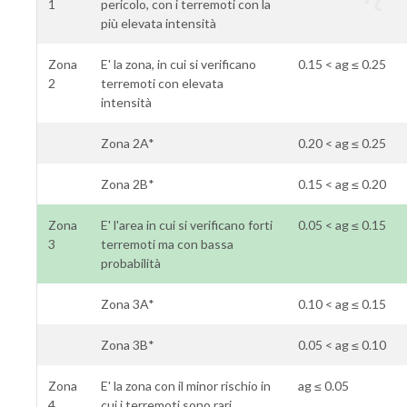
1
pericolo, con i terremoti con la
più elevata intensità
Zona
E' la zona, in cui si verificano
0.15 < ag ≤ 0.25
2
terremoti con elevata
intensità
Zona 2A*
0.20 < ag ≤ 0.25
Zona 2B*
0.15 < ag ≤ 0.20
Zona
E' l'area in cui si verificano forti
0.05 < ag ≤ 0.15
3
terremoti ma con bassa
probabilità
Zona 3A*
0.10 < ag ≤ 0.15
Zona 3B*
0.05 < ag ≤ 0.10
Zona
E' la zona con il minor rischio in
ag ≤ 0.05
4
cui i terremoti sono rari