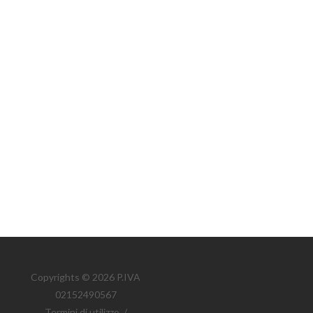
Copyrights © 2026 P.IVA
02152490567
Termini di utilizzo
/