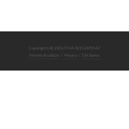
Copyrights © 2026 P.IVA 02152490567
Termini di utilizzo
/
Privacy
/
Chi Siamo