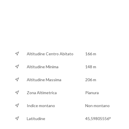
Altitudine Centro Abitato
166 m
Altitudine Minima
148 m
Altitudine Massima
206 m
Zona Altimetrica
Pianura
Indice montano
Non montano
Latitudine
45,59805556°