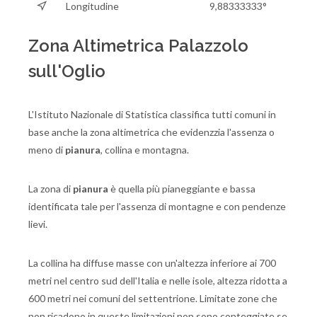
Longitudine
9,88333333°
Zona Altimetrica Palazzolo
sull'Oglio
L'Istituto Nazionale di Statistica classifica tutti comuni in
base anche la zona altimetrica che evidenzzia l'assenza o
meno di
pianura
, collina e montagna.
La zona di
pianura
è quella più pianeggiante e bassa
identificata tale per l'assenza di montagne e con pendenze
lievi.
La collina ha diffuse masse con un'altezza inferiore ai 700
metri nel centro sud dell'Italia e nelle isole, altezza ridotta a
600 metri nei comuni del settentrione. Limitate zone che
non ricadono in queste limitazioni non sono conteggiate se