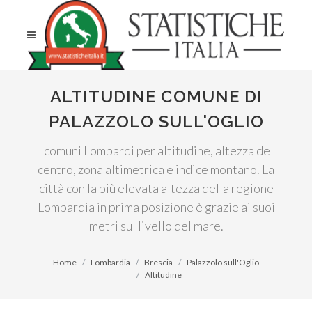
ALTITUDINE COMUNE DI
PALAZZOLO SULL'OGLIO
I comuni Lombardi per altitudine, altezza del
centro, zona altimetrica e indice montano. La
città con la più elevata altezza della regione
Lombardia in prima posizione è grazie ai suoi
metri sul livello del mare.
Home
Lombardia
Brescia
Palazzolo sull'Oglio
Altitudine