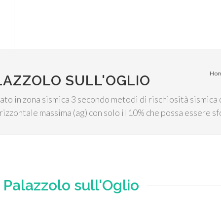
Ho
LAZZOLO SULL'OGLIO
tato in zona sismica 3 secondo metodi di rischiosità sismica 
orizzontale massima (ag) con solo il 10% che possa essere sf
e
Palazzolo sull'Oglio