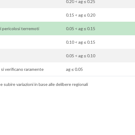
0.20 < ag ≤ 0.25
0.15 < ag ≤ 0.20
i pericolosi terremoti
0.05 < ag ≤ 0.15
0.10 < ag ≤ 0.15
0.05 < ag ≤ 0.10
ti si verificano raramente
ag ≤ 0.05
 subire variazioni in base alle delibere regionali