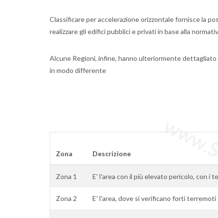
Classificare per accelerazione orizzontale fornisce la pos
realizzare gli edifici pubblici e privati in base alla normat
Alcune Regioni, infine, hanno ulteriormente dettagliato 
in modo differente
www.Sta
Zona
Descrizione
Zona 1
E' l'area con il più elevato pericolo, con i 
Zona 2
E' l'area, dove si verificano forti terremoti