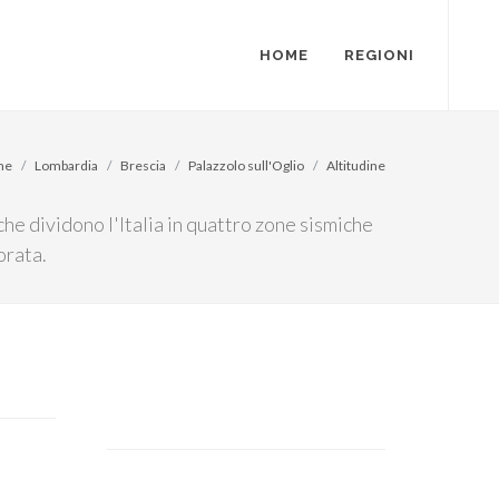
HOME
REGIONI
me
Lombardia
Brescia
Palazzolo sull'Oglio
Altitudine
che dividono l'Italia in quattro zone sismiche
orata.