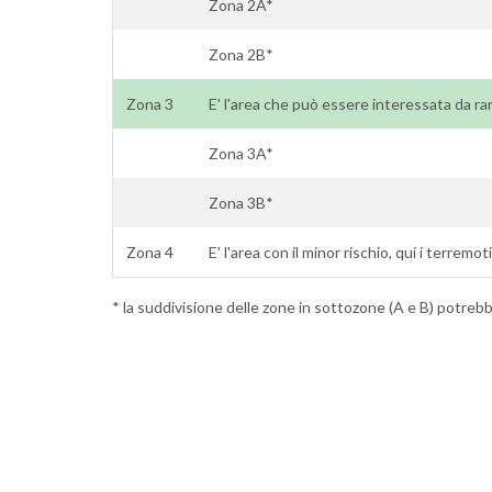
Zona 2A*
Zona 2B*
Zona 3
E' l'area che può essere interessata da rar
Zona 3A*
Zona 3B*
Zona 4
E' l'area con il minor rischio, qui i terremo
* la suddivisione delle zone in sottozone (A e B) potrebbe