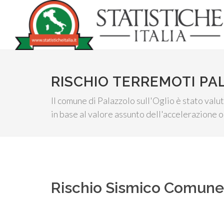
RISCHIO TERREMOTI PA
Il comune di Palazzolo sull'Oglio è stato valu
in base al valore assunto dell'accelerazione 
Rischio Sismico Comun