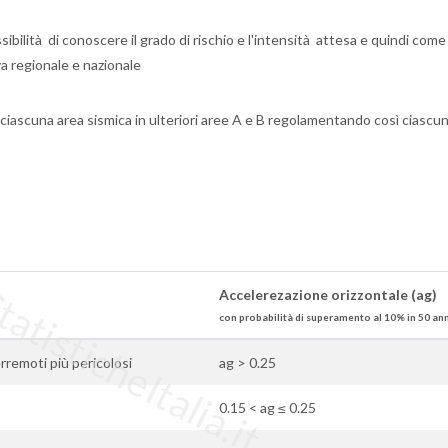
sibilità di conoscere il grado di rischio e l'intensità attesa e quindi come
iva regionale e nazionale
ciascuna area sismica in ulteriori aree A e B regolamentando così ciascu
tisticheItalia.it
Accelerezazione orizzontale (ag)
con probabilità di superamento al 10% in 50 an
terremoti più pericolosi
ag > 0.25
0.15 < ag ≤ 0.25