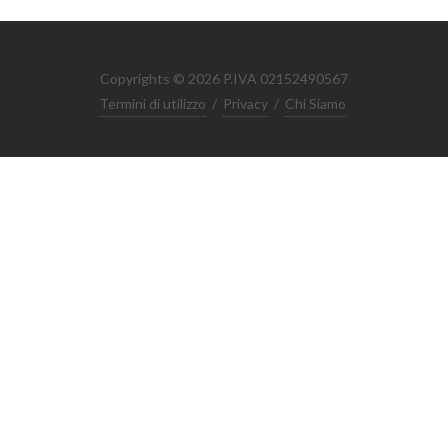
Copyrights © 2026 P.IVA 02152490567
Termini di utilizzo
/
Privacy
/
Chi Siamo