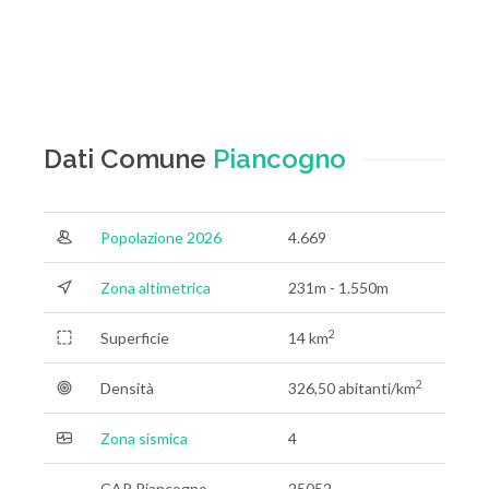
Dati Comune
Piancogno
Popolazione 2026
4.669
Zona altimetrica
231m - 1.550m
2
Superficie
14 km
2
Densità
326,50 abitanti/km
Zona sismica
4
CAP Piancogno
25052