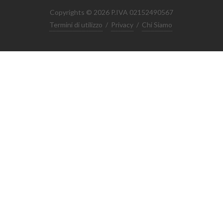
Copyrights © 2026 P.IVA 02152490567
Termini di utilizzo
/
Privacy
/
Chi Siamo