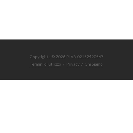
Copyrights © 2026 P.IVA 02152490567
Termini di utilizzo
/
Privacy
/
Chi Siamo