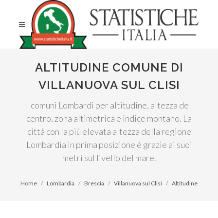
ALTITUDINE COMUNE DI
VILLANUOVA SUL CLISI
I comuni Lombardi per altitudine, altezza del
centro, zona altimetrica e indice montano. La
città con la più elevata altezza della regione
Lombardia in prima posizione è grazie ai suoi
metri sul livello del mare.
Home
Lombardia
Brescia
Villanuova sul Clisi
Altitudine