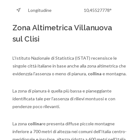
Longitudine
10,45527778°
Zona Altimetrica Villanuova
sul Clisi
L'Istituto Nazionale di Statistica (ISTAT) recensisce le
singole città italiane in base anche alla zona altimetrica che
evidenzzia l'assenza o meno di pianura,
collina
e montagna.
La zona di pianura è quella più bassa e pianeggiante
identificata tale per l'assenza di rilievi montuosi e con
pendenze poco rilevanti.
La zona
collina
re presenta diffuse piccole montagne
inferiore a 700 metri di altezza nei comuni dell'Italia centro-
meridionale e insulare, altezza ridotta a 600 metri nell'Italia