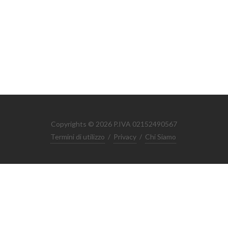
Copyrights © 2026 P.IVA 02152490567
Termini di utilizzo
/
Privacy
/
Chi Siamo