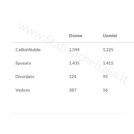
www.StatisticheItalia.it
Donne
Uomini
Celibe\Nubile
1.044
1.225
Sposato
1.435
1.415
Divorziato
124
93
Vedovo
387
56