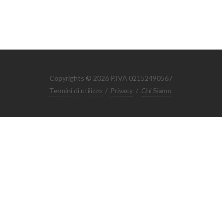
Copyrights © 2026 P.IVA 02152490567
Termini di utilizzo
/
Privacy
/
Chi Siamo