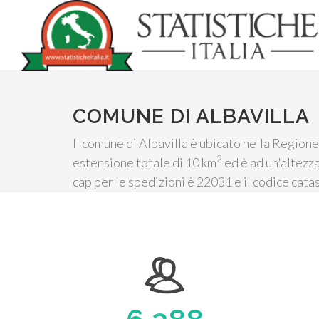
COMUNE DI ALBAVILLA
Il comune di Albavilla è ubicato nella Regione
2
estensione totale di 10 km
ed è ad un'altezza
cap per le spedizioni è 22031 e il codice cat