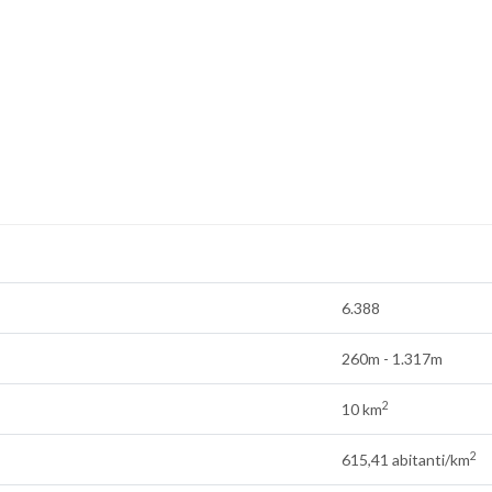
6.388
260m - 1.317m
2
10 km
2
615,41 abitanti/km