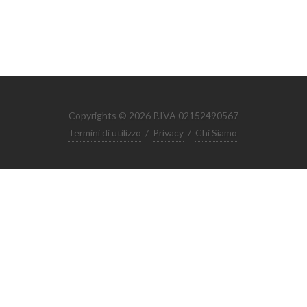
Copyrights © 2026 P.IVA 02152490567
Termini di utilizzo
/
Privacy
/
Chi Siamo