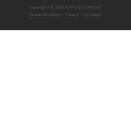
Copyrights © 2026 P.IVA 02152490567
Termini di utilizzo
/
Privacy
/
Chi Siamo