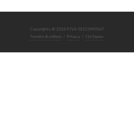
Copyrights © 2026 P.IVA 02152490567
Termini di utilizzo
/
Privacy
/
Chi Siamo