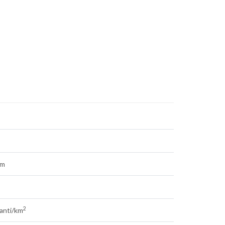
5m
2
tanti/km