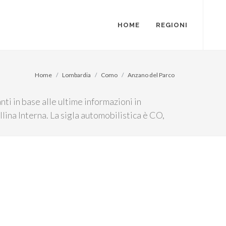
HOME
REGIONI
Home
Lombardia
Como
Anzano del Parco
ti in base alle ultime informazioni in
llina Interna. La sigla automobilistica è CO,