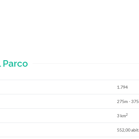
 Parco
1.794
275m - 37
2
3 km
552,00 abi