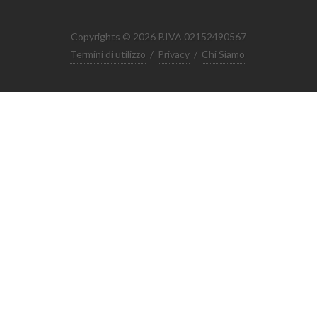
Copyrights © 2026 P.IVA 02152490567
Termini di utilizzo
/
Privacy
/
Chi Siamo