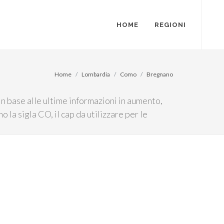
HOME
REGIONI
Home
Lombardia
Como
Bregnano
n base alle ultime informazioni in aumento,
o la sigla CO, il cap da utilizzare per le