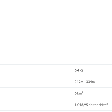
6.472
249m - 334m
2
6 km
2
1.048,95 abitanti/km