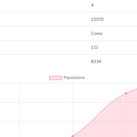
4
22070
Como
CO
B134