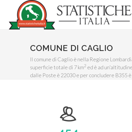
COMUNE DI CAGLIO
Il comune di Caglio è nella Regione Lombardia
2
superficie totale di 7 km
ed è ad un'altitudin
dalle Poste è 22030 e per concludere B355 è i