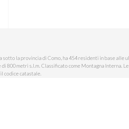
 sotto la provincia di Como, ha 454 residenti in base alle u
e di 800 metri s.l.m. Classificato come Montagna Interna. Le
l codice catastale.