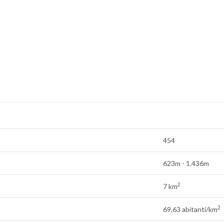
454
623m - 1.436m
2
7 km
2
69,63 abitanti/km