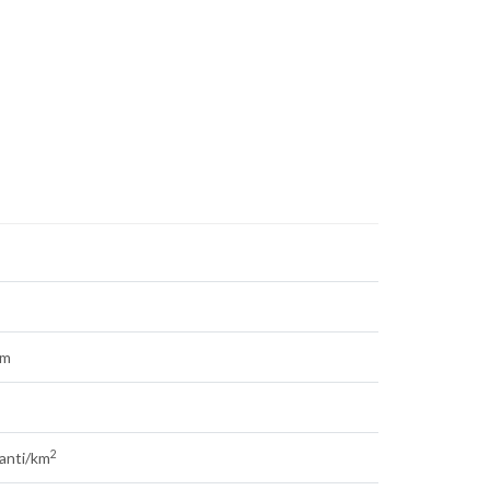
0m
2
tanti/km