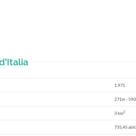
'Italia
1.971
271m - 59
2
3 km
735,45 abi