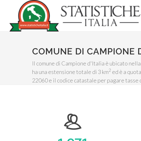
COMUNE DI CAMPIONE D
Il comune di Campione d'Italia è ubicato nell
2
ha una estensione totale di 3 km
ed è a quota
22060 e il codice catastale per pagare tasse