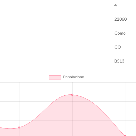
4
22060
Como
CO
B513