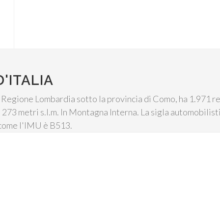
'ITALIA
a Regione Lombardia sotto la provincia di Como, ha 1.971 res
 273 metri s.l.m. In Montagna Interna. La sigla automobilist
 come l'IMU è B513.