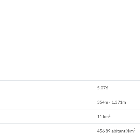
5.076
354m - 1.371m
2
11 km
2
456,89 abitanti/km