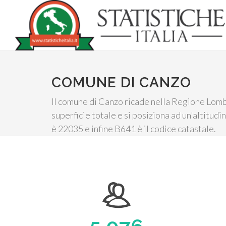
COMUNE DI CANZO
Il comune di Canzo ricade nella Regione Lomba
superficie totale e si posiziona ad un'altitud
è 22035 e infine B641 è il codice catastale.