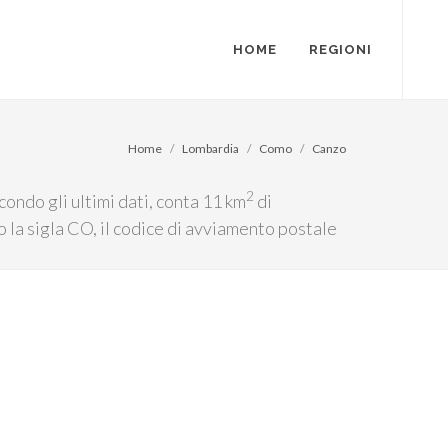
HOME
REGIONI
Home
Lombardia
Como
Canzo
2
ondo gli ultimi dati, conta 11 km
di
o la sigla CO, il codice di avviamento postale