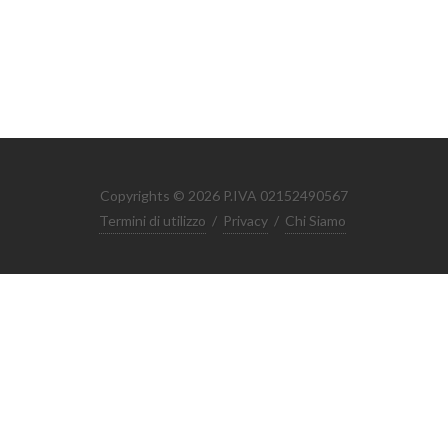
Copyrights © 2026 P.IVA 02152490567
Termini di utilizzo
/
Privacy
/
Chi Siamo