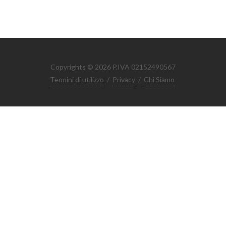
Copyrights © 2026 P.IVA 02152490567
Termini di utilizzo
/
Privacy
/
Chi Siamo