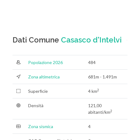
Dati Comune
Casasco d'Intelvi
Popolazione 2026
484
Zona altimetrica
681m - 1.491m
2
Superficie
4 km
Densità
121,00
2
abitanti/km
Zona sismica
4