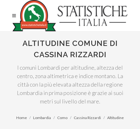
ALTITUDINE COMUNE DI
CASSINA RIZZARDI
I comuni Lombardi per altitudine, altezza del
centro, zona altimetrica e indice montano. La
città con la più elevata altezza della regione
Lombardia in prima posizione è grazie ai suoi
metri sul livello del mare.
Home
Lombardia
Como
Cassina Rizzardi
Altitudine