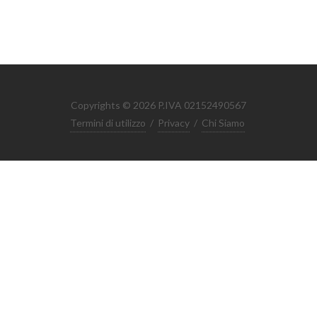
Copyrights © 2026 P.IVA 02152490567
Termini di utilizzo
/
Privacy
/
Chi Siamo