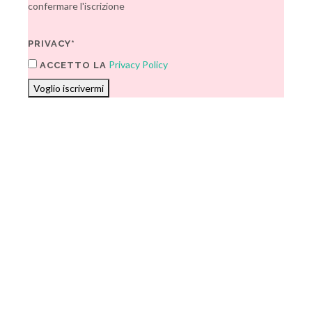
confermare l'iscrizione
PRIVACY*
Privacy Policy
ACCETTO LA
Voglio iscrivermi