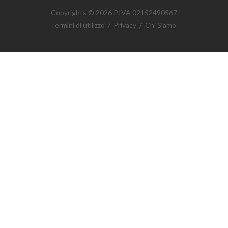
Copyrights © 2026 P.IVA 02152490567
Termini di utilizzo
/
Privacy
/
Chi Siamo