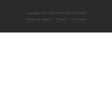
Copyrights © 2026 P.IVA 02152490567
Termini di utilizzo
/
Privacy
/
Chi Siamo