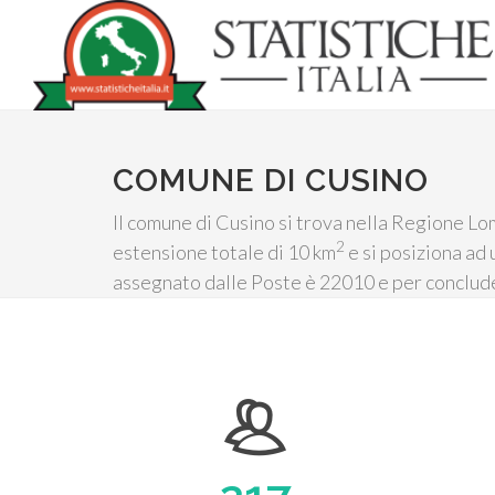
COMUNE DI CUSINO
Il comune di Cusino si trova nella Regione Lom
2
estensione totale di 10 km
e si posiziona ad 
assegnato dalle Poste è 22010 e per conclude