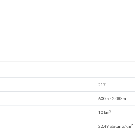
217
600m - 2.088m
2
10 km
2
22,49 abitanti/km